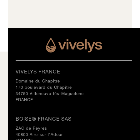
VOIR LE PRODUIT
PRÉNOM
VIVELYS FRANCE
Domaine du Chapître
170 boulevard du Chapitre
34750 Villeneuve-lès-Maguelone
NOM
FRANCE
BOISÉ® FRANCE SAS
TÉLÉPHONE
ZAC de Peyres
40800 Aire-sur-l'Adour