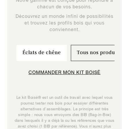
Notre gamme est conçue pour répondre à
chacun de vos besoins.
Découvrez un monde infini de possibilités
et trouvez les profils bois qui vous
conviennent.
Composer mon
Éclats de chêne
Tous nos produits
COMMANDER MON KIT BOISÉ
VOIR TOUS LES PRODUITS
Commander mon kit Boisé® gratuit (Maximum 12
références).
La gamme Boisé® Origine constitue une gamme de 12
Le kit Boisé® est un outil de travail avec lequel vous
Boisé® Spirits est une gamme de bois œnologiques,
Une solution de boisage universelle, simple à mettre
La gamme Douelles & Inserts à barriques constitue
en oeuvre, tout en conservant la qualité et la précision
adaptée à l’univers des spiritueux et conçue comme
pourrez tester nos bois pour essayer différentes
références de copeaux complémentaires et
une gamme de 12 références de copeaux
Boisé Absolu #M5
complémentaires et assemblables servant de base à
assemblables servant de base à l’œnologue dans la
alternatives d'assemblages. Le principe est très
un outil de création de nouvelles boissons
du résultat.
spiritueuses et de nouvelles recettes de cocktails pour
simple : nous vous envoyons des BIB (Bag-in-Box)
l’œnologue dans la construction du profil des vins.
construction de ses profils vins. Chaque copeau
dans lesquels il y a déjà la ou les références que vous
possède des caractéristiques organoleptiques très
Chaque copeau possède des caractéristiques
les professionnels.
Boisé Absolu
avez choisi (1 BIB par référence). Vous n'aurez plus
organoleptiques très spécifiques, permettant au
spécifiques s'adaptant à chaque besoin.