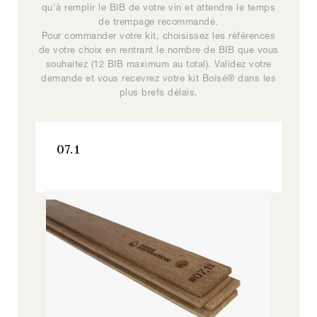
Signature Y
vinificateur d’orienter à la fois le profil aromatique et
qu'à remplir le BIB de votre vin et attendre le temps
de trempage recommandé.
l’équilibre en bouche.
Boisé® Spirits Fleur de cerisier
Pour commander votre kit, choisissez les références
SC200
de votre choix en rentrant le nombre de BIB que vous
Signature, Tous nos produits
souhaitez (12 BIB maximum au total). Validez votre
07.1
demande et vous recevrez votre kit Boisé® dans les
Boisé Spirits - Gammes
plus brefs délais.
Origine
Inspiration, Tous nos produits
07.1
VOIR LE PRODUIT
Boisé Absolu #M3
Inspiration, Tous nos produits
VOIR LE PRODUIT
Boisé Absolu
Signature T
VOIR LE PRODUIT
VOIR LE PRODUIT
Boisé® Spirits 4 épices
DC170
Signature, Tous nos produits
VOIR LE PRODUIT
07.3