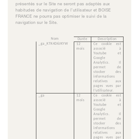
présentés sur le Site ne seront pas adaptés aux
habitudes de navigation de l’utilisateur et BOISE
FRANCE ne pourra pas optimiser le suivi de la
navigation sur le Site.
Nom
Durée
Description
_ga_KTK4D6JKYW
12
Ce cookie est
mois
associé à
Youtube et
Google
Analytics. Il
permet de
stocker des
informations
relatives aux
pages vues par
l’utilisateur.
_ga
12
Ce cookie est
mois
associé à
Youtube et
Google
Analytics. Il
permet de
stocker des
informations
relatives aux
pages vues par