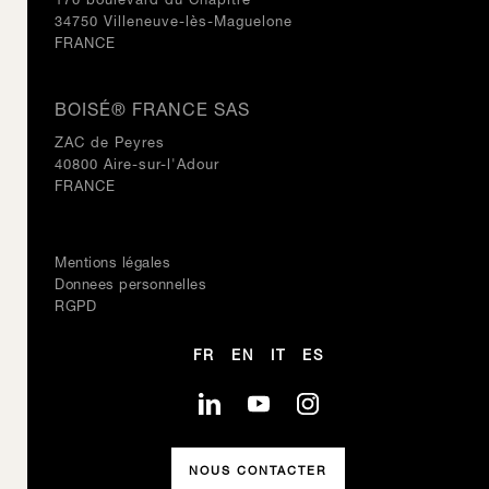
170 boulevard du Chapitre
34750 Villeneuve-lès-Maguelone
FRANCE
BOISÉ® FRANCE SAS
ZAC de Peyres
40800 Aire-sur-l'Adour
FRANCE
Mentions légales
Donnees personnelles
RGPD
FR
EN
IT
ES
NOUS CONTACTER