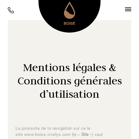
Mentions légales &
Conditions générales
d’utilisation
La poursuite de la navigation sur ce le
site
www.boise.vivelys.com
(le «
Site
») vaut