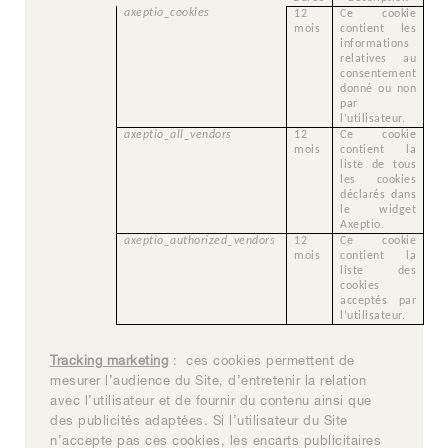
axeptio_cookies
12
Ce cookie
mois
contient les
informations
relatives au
consentement
donné ou non
par
l’utilisateur.
axeptio_all_vendors
12
Ce cookie
mois
contient la
liste de tous
les cookies
déclarés dans
le widget
Axeptio.
axeptio_authorized_vendors
12
Ce cookie
mois
contient la
liste des
cookies
acceptés par
l’utilisateur.
Tracking marketing
: ces cookies permettent de
mesurer l’audience du Site, d’entretenir la relation
avec l’utilisateur et de fournir du contenu ainsi que
des publicités adaptées. Si l’utilisateur du Site
n’accepte pas ces cookies, les encarts publicitaires