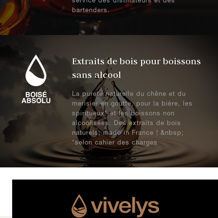
service des distillateurs et des
bartenders.
.
Extraits de bois pour boissons
sans alcool
La pureté naturelle du chêne et du
merisier en goutte, pour la bière, les
spiritueux* et les boissons non
alcoolisées. Des extraits de bois
naturels, made in France ! &nbsp;
*selon cahier des charges