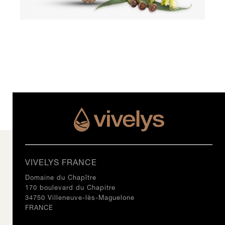
VIVELYS FRANCE
Domaine du Chapître
170 boulevard du Chapitre
34750 Villeneuve-lès-Maguelone
FRANCE