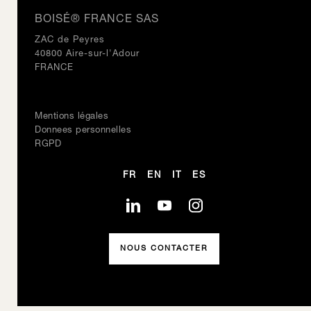
BOISÉ® FRANCE SAS
ZAC de Peyres
40800 Aire-sur-l'Adour
FRANCE
Mentions légales
Donnees personnelles
RGPD
FR
EN
IT
ES
NOUS CONTACTER