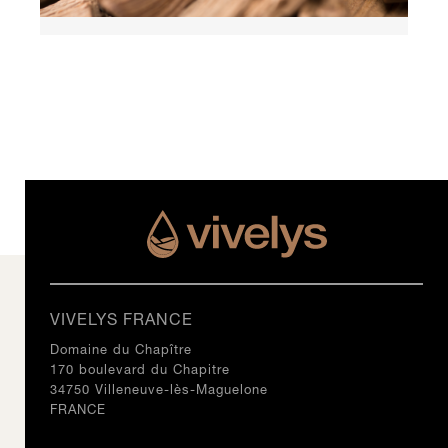
VIVELYS FRANCE
Domaine du Chapître
170 boulevard du Chapitre
34750 Villeneuve-lès-Maguelone
FRANCE