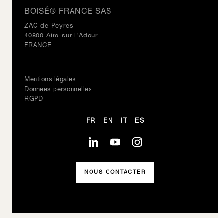
BOISÉ® FRANCE SAS
ZAC de Peyres
40800 Aire-sur-l'Adour
FRANCE
Mentions légales
Donnees personnelles
RGPD
FR
EN
IT
ES
NOUS CONTACTER