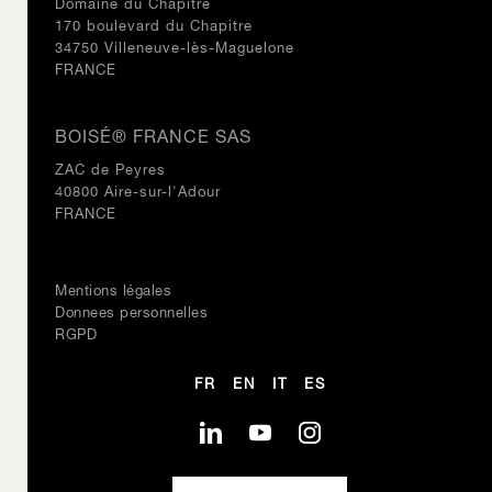
Domaine du Chapître
170 boulevard du Chapitre
34750 Villeneuve-lès-Maguelone
FRANCE
BOISÉ® FRANCE SAS
ZAC de Peyres
40800 Aire-sur-l'Adour
FRANCE
Mentions légales
Donnees personnelles
RGPD
FR
EN
IT
ES