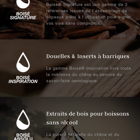
Boisé® Signature est une gamme de 3
références issues de l'assemblage de
copeaux prêts à l'utilisation pour signer
vos vins sans compromis.
.
Douelles & Inserts à barriques
La gamme Boisé® Inspiration livre toute
la noblesse du chêne au service du
savoir-faire oenologique.
.
Extraits de bois pour boissons
sans alcool
La pureté naturelle du chêne et du