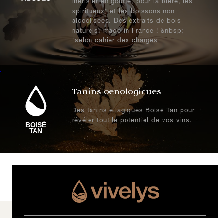
merisier en goutte, pour la bière, les
spiritueux* et les boissons non
alcoolisées. Des extraits de bois
naturels, made in France ! &nbsp;
*selon cahier des charges
.
Tanins oenologiques
Des tanins ellagiques Boisé Tan pour
révéler tout le potentiel de vos vins.