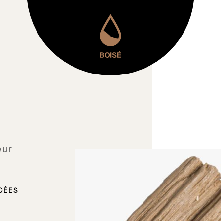
eur
CÉES