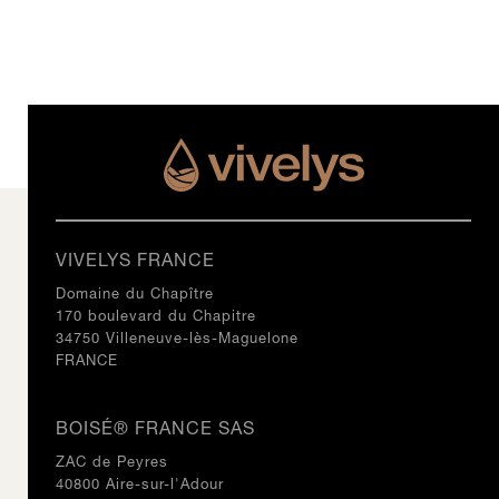
VIVELYS FRANCE
Domaine du Chapître
170 boulevard du Chapitre
34750 Villeneuve-lès-Maguelone
FRANCE
BOISÉ® FRANCE SAS
ZAC de Peyres
40800 Aire-sur-l'Adour