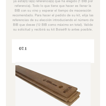
ya está(n) la(s) referencia(s) que ha elegido (1 BIB por
características organolépticas muy específicas que
Chaque copeau possède des caractéristiques
espirituosas y nuevas recetas de cócteles.
Boisé Absolu
referencia). Todo lo que tiene que hacer es llenar la
organoleptiques très spécifiques, permettant au
pueden adaptarse a cada necesidad.
Signature Y
vinificateur d’orienter à la fois le profil aromatique et
BIB con su vino y esperar el tiempo de maceración
recomendado. Para hacer el pedido de su kit, elija las
l’équilibre en bouche.
referencias de su elección introduciendo el número de
DC170
BIB que desee (12 BIB como máximo en total). Valide
Signature, Todos nuestros productos
su solicitud y recibirá su kit Boisé® lo antes posible.
07.1
Origine
07.1
Inspiration, Todos nuestros productos
VER ESTE PRODUCTO
Inspiration, Todos nuestros productos
Boisé Absolu #M3
VER ESTE PRODUCTO
Boisé Absolu
Signature T
VER ESTE PRODUCTO
SC200
Signature, Todos nuestros productos