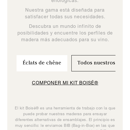
enológicas.
Nuestra gama está diseñada para
satisfacer todas sus necesidades.
Descubra un mundo infinito de
posibilidades y encuentre los perfiles de
madera más adecuados para su vino.
Composer mon
Éclats de chêne
Todos nuestros prod
COMPONER MI KIT BOISÉ®
TODOS NUESTROS PRODUCTOS
Haga el pedido de mi kit Boisé® gratuito (máximo 12
referencias).
El kit Boisé® es una herramienta de trabajo con la que
Boisé® Spirits es una gama de maderas enológicas
La gamme Douelles & Inserts à barriques constitue
Una solución de encofrado universal, fácil de
La gama Boisé® Origine se compone de 12
referencias de chips complementarios y ensamblables
implementar, manteniendo la calidad y precisión del
adaptada al mundo de los espirituosos y concebida
puede probar nuestras maderas para ensayar
une gamme de 12 références de copeaux
Boisé Absolu #M5
diferentes alternativas de ensamblajes. El principio es
que sirven de base al enólogo para la construcción de
como una herramienta de creación para profesionales,
complémentaires et assemblables servant de base à
resultado.
muy sencillo: le enviamos BIB (Bag-in-Box) en las que
l’œnologue dans la construction du profil des vins.
sus perfiles de vinos. Cada chip posee unas
destinada al desarrollo de nuevas bebidas