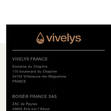
VIVELYS FRANCE
Domaine du Chapître
170 boulevard du Chapitre
34750 Villeneuve-lès-Maguelone
FRANCE
BOISÉ® FRANCE SAS
ZAC de Peyres
40800 Aire-sur-l'Adour