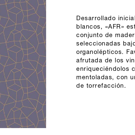
Desarrollado inici
blancos, «AFR» es
conjunto de mader
seleccionadas bajo
organolépticos. Fa
afrutada de los vi
enriqueciéndolos c
mentoladas, con un
de torrefacción.