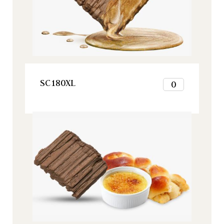
7
8
9
10
11
12
VER ESTE PRODUCTO
SC180XL
0
1
2
Origine, Todos nuestros productos
3
4
5
6
7
8
9
10
11
12