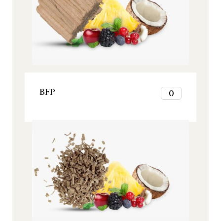
7
8
9
10
11
12
VER ESTE PRODUCTO
BFP
0
1
2
Origine, Todos nuestros productos
3
4
5
6
7
8
9
10
11