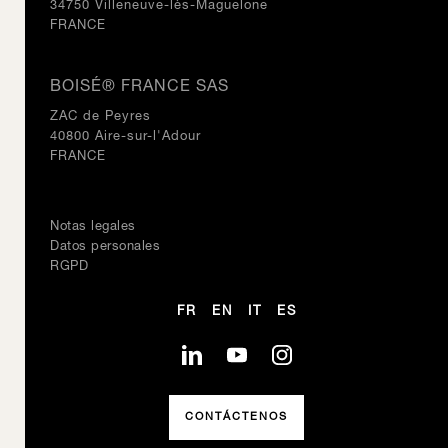
34750 Villeneuve-lès-Maguelone
FRANCE
BOISÉ® FRANCE SAS
ZAC de Peyres
40800 Aire-sur-l'Adour
FRANCE
Notas legales
Datos personales
RGPD
FR
EN
IT
ES
CONTÁCTENOS