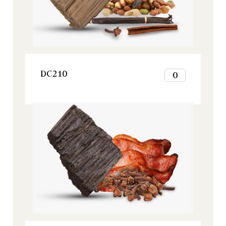
8
9
10
11
12
VER ESTE PRODUCTO
DC210
0
1
2
Origine, Todos nuestros productos
3
4
5
6
7
8
9
10
11
12