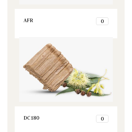
12
VER ESTE PRODUCTO
AFR
0
1
2
Origine, Todos nuestros productos
3
4
5
6
7
8
9
10
11
12
VER ESTE PRODUCTO
DC180
0
1