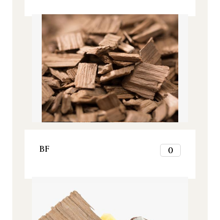
2
Signature, Todos nuestros productos
3
4
5
6
7
8
9
10
11
12
VER ESTE PRODUCTO
BF
0
1
2
Origine, Todos nuestros productos
3
4
5
6