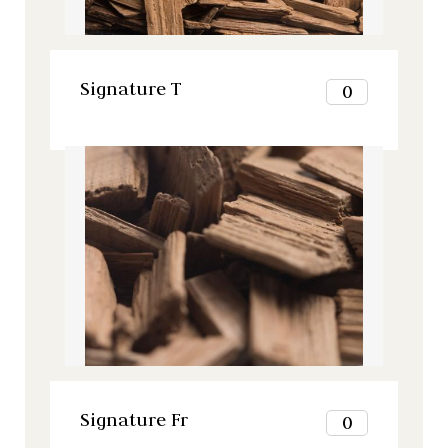
11
12
VER ESTE PRODUCTO
Signature T
0
1
2
Signature, Todos nuestros productos
3
4
5
6
7
8
9
10
11
12
VER ESTE PRODUCTO
Signature Fr
0
1