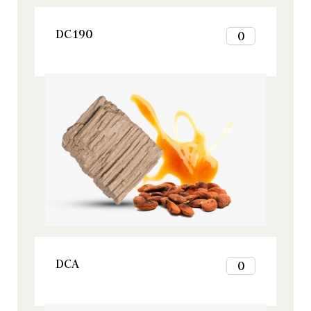
VER ESTE PRODUCTO
DC190
0
1
2
Origine, Todos nuestros productos
3
4
5
6
7
8
9
10
11
12
VER ESTE PRODUCTO
DCA
0
1
2