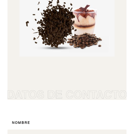
4
5
6
7
8
9
10
11
12
VER ESTE PRODUCTO
NOMBRE