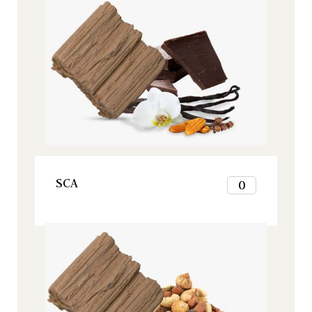
Origine, Todos nuestros productos
3
4
5
6
7
8
9
10
11
12
VER ESTE PRODUCTO
SCA
0
1
2
Origine, Todos nuestros productos
3
4
5
6
7