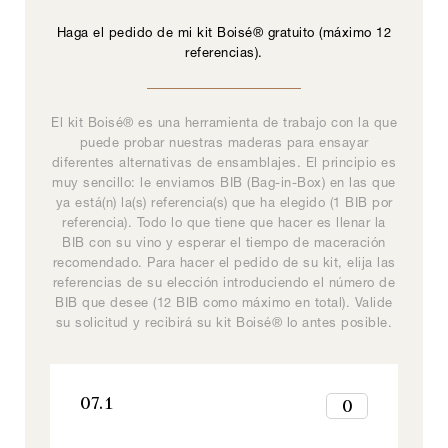
Haga el pedido de mi kit Boisé® gratuito (máximo 12
referencias).
El kit Boisé® es una herramienta de trabajo con la que
Boisé® Spirits es una gama de maderas enológicas
La gamme Douelles & Inserts à barriques constitue
Una solución de encofrado universal, fácil de
La gama Boisé® Origine se compone de 12
referencias de chips complementarios y ensamblables
implementar, manteniendo la calidad y precisión del
adaptada al mundo de los espirituosos y concebida
puede probar nuestras maderas para ensayar
une gamme de 12 références de copeaux
diferentes alternativas de ensamblajes. El principio es
que sirven de base al enólogo para la construcción de
como una herramienta de creación para profesionales,
complémentaires et assemblables servant de base à
resultado.
muy sencillo: le enviamos BIB (Bag-in-Box) en las que
l’œnologue dans la construction du profil des vins.
sus perfiles de vinos. Cada chip posee unas
destinada al desarrollo de nuevas bebidas
ya está(n) la(s) referencia(s) que ha elegido (1 BIB por
características organolépticas muy específicas que
Chaque copeau possède des caractéristiques
espirituosas y nuevas recetas de cócteles.
referencia). Todo lo que tiene que hacer es llenar la
organoleptiques très spécifiques, permettant au
pueden adaptarse a cada necesidad.
Signature Y
0
vinificateur d’orienter à la fois le profil aromatique et
BIB con su vino y esperar el tiempo de maceración
recomendado. Para hacer el pedido de su kit, elija las
l’équilibre en bouche.
1
referencias de su elección introduciendo el número de
2
DC170
0
BIB que desee (12 BIB como máximo en total). Valide
Signature, Todos nuestros productos
3
su solicitud y recibirá su kit Boisé® lo antes posible.
1
4
07.1
0
2
5
1
Origine
3
6
2
4
07.1
0
7
Inspiration, Todos nuestros productos
3
5
1
8
4
6