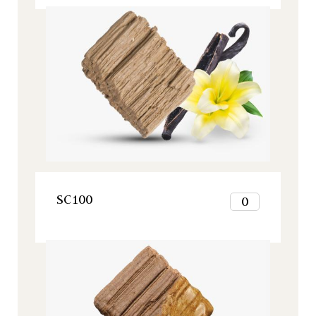
2
Origine, Todos nuestros productos
3
4
5
6
7
8
9
10
11
12
VER ESTE PRODUCTO
SC100
0
1
2
Origine, Todos nuestros productos
3
4
5
6