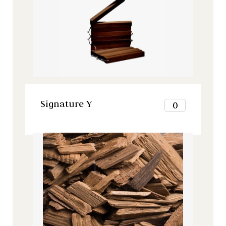
8
6
9
7
10
8
11
9
12
10
VER ESTE PRODUCTO
11
12
VER ESTE PRODUCTO
Signature Y
0
1
2
Signature, Todos nuestros productos
3
4
5
6
7
8
9
10