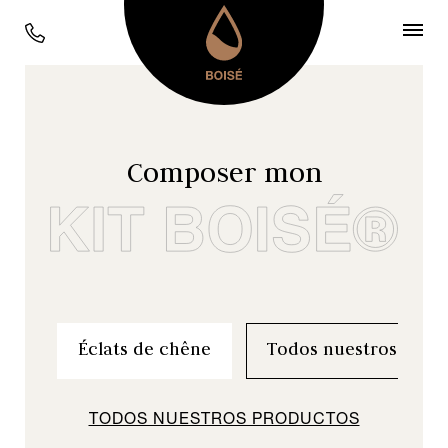
Todos nuestros chips,
duelas e insertos para
barricas
Composer mon
Encuentre aquí todas nuestras maderas
enológicas.
Nuestra gama está diseñada para
satisfacer todas sus necesidades.
Descubra un mundo infinito de
posibilidades y encuentre los perfiles de
Éclats de chêne
Todos nuestros prod
madera más adecuados para su vino.
TODOS NUESTROS PRODUCTOS
COMPONER MI KIT BOISÉ®