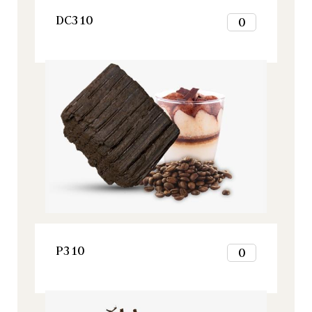
VER ESTE PRODUCTO
DC310
0
1
2
Origine, Todos nuestros productos
3
4
5
6
7
8
9
10
11
12
VER ESTE PRODUCTO
P310
0
1
2
Origine, Todos nuestros productos
3