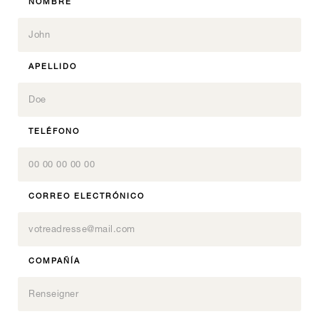
2
9
NOMBRE
5
7
Inspiration, Todos nuestros productos
3
10
6
8
4
11
7
9
5
12
8
10
6
APELLIDO
VER ESTE PRODUCTO
9
11
7
Signature T
0
10
12
8
11
1
VER ESTE PRODUCTO
9
12
2
SC200
0
10
TELÉFONO
Signature, Todos nuestros productos
3
VER ESTE PRODUCTO
11
1
4
07.3
0
12
2
5
1
Origine
3
VER ESTE PRODUCTO
6
2
4
CORREO ELECTRÓNICO
07.3
0
7
Inspiration, Todos nuestros productos
3
5
1
8
4
6
2
9
5
7
Inspiration, Todos nuestros productos
3
10
6
COMPAÑÍA
8
4
11
7
9
5
12
8
10
6
VER ESTE PRODUCTO
9
11