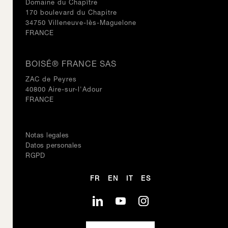
7
Inspiration, Todos nuestros productos
3
Domaine du Chapître
6
8
170 boulevard du Chapitre
4
7
9
34750 Villeneuve-lès-Maguelone
5
8
10
FRANCE
6
9
11
7
10
12
8
BOISÉ® FRANCE SAS
11
VER ESTE PRODUCTO
9
12
ZAC de Peyres
DC180
0
10
40800 Aire-sur-l'Adour
VER ESTE PRODUCTO
11
1
FRANCE
20.1
0
12
2
1
Origine, Todos nuestros productos
3
VER ESTE PRODUCTO
2
4
20.1
0
Notas legales
Inspiration, Todos nuestros productos
3
5
Datos personales
1
4
6
RGPD
2
5
7
Inspiration, Todos nuestros productos
3
6
8
FR
EN
IT
ES
4
7
9
5
8
10
6
9
11
7
10
12