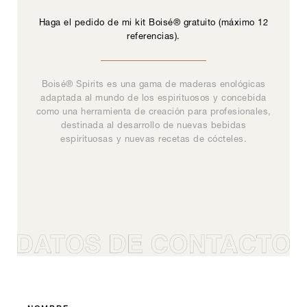
Haga el pedido de mi kit Boisé® gratuito (máximo 12
referencias).
El kit Boisé® es una herramienta de trabajo con la que
Boisé® Spirits es una gama de maderas enológicas
La gamme Douelles & Inserts à barriques constitue
Una solución de encofrado universal, fácil de
La gama Boisé® Origine se compone de 12
referencias de chips complementarios y ensamblables
implementar, manteniendo la calidad y precisión del
adaptada al mundo de los espirituosos y concebida
puede probar nuestras maderas para ensayar
une gamme de 12 références de copeaux
diferentes alternativas de ensamblajes. El principio es
que sirven de base al enólogo para la construcción de
como una herramienta de creación para profesionales,
complémentaires et assemblables servant de base à
resultado.
muy sencillo: le enviamos BIB (Bag-in-Box) en las que
l’œnologue dans la construction du profil des vins.
sus perfiles de vinos. Cada chip posee unas
destinada al desarrollo de nuevas bebidas
ya está(n) la(s) referencia(s) que ha elegido (1 BIB por
características organolépticas muy específicas que
Chaque copeau possède des caractéristiques
espirituosas y nuevas recetas de cócteles.
referencia). Todo lo que tiene que hacer es llenar la
organoleptiques très spécifiques, permettant au
pueden adaptarse a cada necesidad.
Signature Y
0
vinificateur d’orienter à la fois le profil aromatique et
BIB con su vino y esperar el tiempo de maceración
recomendado. Para hacer el pedido de su kit, elija las
l’équilibre en bouche.
1
referencias de su elección introduciendo el número de
2
DC170
0
BIB que desee (12 BIB como máximo en total). Valide
Signature, Todos nuestros productos
3
su solicitud y recibirá su kit Boisé® lo antes posible.
1
4
07.1
0
2
5
1
Origine
3
6
2
4
07.1
0
7
Inspiration, Todos nuestros productos
3
5
1
8
4
6