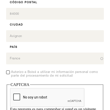
7
Signature Fr
0
10
CÓDIGO POSTAL
12
8
11
1
VER ESTE PRODUCTO
9
12
2
BF
0
10
Signature, Todos nuestros productos
3
VER ESTE PRODUCTO
11
1
4
CIUDAD
07.5
0
12
2
5
1
Origine, Todos nuestros productos
3
VER ESTE PRODUCTO
6
2
4
07.5
0
7
Inspiration, Todos nuestros productos
3
5
1
8
PAÍS
4
6
2
9
5
7
Inspiration, Todos nuestros productos
3
10
6
8
4
11
7
9
5
12
8
Autorizo ​​a Boisé a utilizar mi información personal como
10
6
parte del procesamiento de mi solicitud
VER ESTE PRODUCTO
9
11
7
10
CAPTCHA
12
8
11
VER ESTE PRODUCTO
9
12
BFP
0
10
VER ESTE PRODUCTO
11
1
07.VO
0
Esta pregunta es para comprobar si usted es un visitante