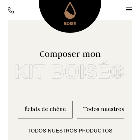
Todos nuestros chips,
duelas e insertos para
barricas
Composer mon
Encuentre aquí todas nuestras maderas
enológicas.
Nuestra gama está diseñada para
satisfacer todas sus necesidades.
Descubra un mundo infinito de
posibilidades y encuentre los perfiles de
Éclats de chêne
Todos nuestros prod
madera más adecuados para su vino.
TODOS NUESTROS PRODUCTOS
COMPONER MI KIT BOISÉ®