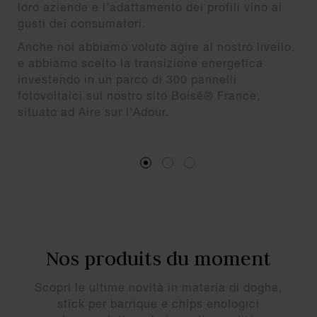
loro aziende e l’adattamento dei profili vino ai
gusti dei consumatori.
Anche noi abbiamo voluto agire al nostro livello,
e abbiamo scelto la transizione energetica
investendo in un parco di 300 pannelli
fotovoltaici sul nostro sito Boisé® France,
situato ad Aire sur l'Adour.
Boisé® si impegna per i tuoi
vini
Garantiamo che il nostro legno enologico
Boisé® France proviene esclusivamente da
foreste gestite in modo sostenibile y certificato
Nos produits du moment
PEFC. Inoltre, la tostatura delle nostre doghe e
stick per barriques è realizzata con l’energia
Scopri le ultime novità in materia di doghe,
solare: una novità assoluta nel nostro settore! La
stick per barrique e chips enologici
scelta della transizione energetica a favore