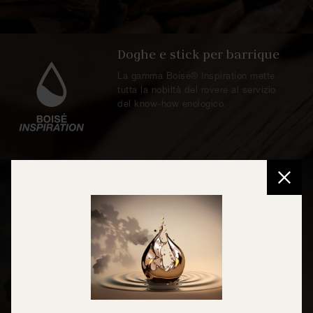
.
Doghe e stick per barrique
La gamma Boisé® Inspiration mette
tutta la nobiltà del rovere al servizio
del know-how enologico.
.
Estratto di legno
La purezza naturale della quercia e
del ciliegio in gocce, per: birra,
liquori* e bibite. Estratti di quercia
naturali prodotti in Francia. &nbsp;
*Secondo la normativa vigente
&nbsp;