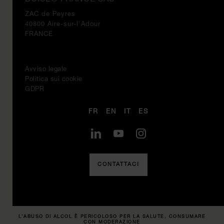
ZAC de Peyres
40800 Aire-sur-l'Adour
FRANCE
Avviso legale
Politica sui cookie
GDPR
FR
EN
IT
ES
CONTATTACI
L’ABUSO DI ALCOL È PERICOLOSO PER LA SALUTE, CONSUMARE
CON MODERAZIONE