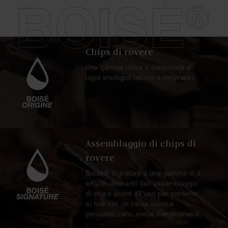
.
Chips di rovere
Una gamma unica e controllata di
legni enologici tecnici e innovativi.
.
Assemblaggio di chips di
rovere
Boisé® Signature è una gamma di 3
articoli derivanti dall’assemblaggio
di chips pronti all’uso per conferire
ai tuoi vini un tocco unico e
personalizzato, senza compromessi.