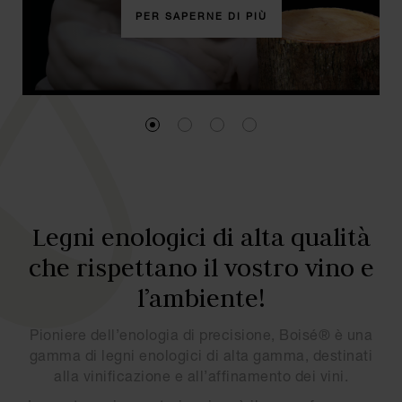
PER SAPERNE DI PIÙ
PER SAPERNE DI PIÙ
Legni enologici di alta qualità
che rispettano il vostro vino e
l’ambiente!
Pioniere dell’enologia di precisione, Boisé® è una
gamma di legni enologici di alta gamma, destinati
alla vinificazione e all’affinamento dei vini.