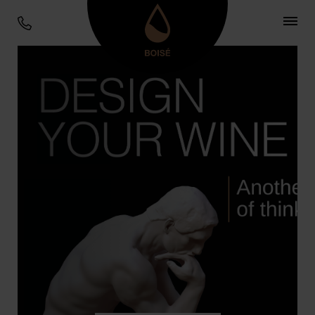
Legni enologici di alta
qualità
Preciso, ripetibile, sostenibile, il 100% del
nostro legno è certificato PEFC e tostato
grazie all’energia solare. Boisé®,
l’abbinamento perfetto per i grandi vini!