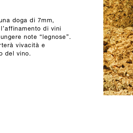
 una doga di 7mm,
 l’affinamento di vini
iungere note “legnose”.
terà vivacità e
to del vino.