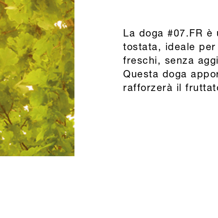
La doga #07.FR è
tostata, ideale per
freschi, senza agg
Questa doga appor
rafforzerà il frutta