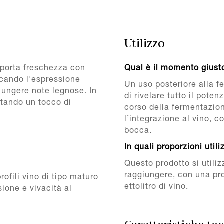
Utilizzo
 porta freschezza con
Qual è il momento giusto
icando l'espressione
Un uso posteriore alla 
giungere note legnose. In
di rivelare tutto il pote
ortando un tocco di
corso della fermentazion
l’integrazione al vino, 
bocca.
In quali proporzioni util
Questo prodotto si utiliz
raggiungere, con una pr
rofili vino di tipo maturo
ettolitro di vino.
sione e vivacità al