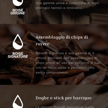
Una gamma unica e controllata di legni
enologici tecnici e innovativi.
.
Assemblaggio di chips di
rovere
Boisé® Signature è una gamma di 3
articoli derivanti dall’assemblaggio di
chips pronti all’uso per conferire ai tuoi
vini un tocco unico e personalizzato,
senza compromessi.
.
Doghe e stick per barrique
La gamma Boisé® Inspiration mette