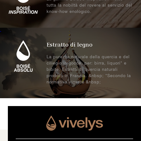
tutta la nobiltà del rovere al servizio del
know-how enologico.
.
Estratto di legno
La purezza naturale della quercia e del
ciliegio in gocce, per: birra, liquori* e
bibite. Estratti di quercia naturali
prodotti in Francia. &nbsp; *Secondo la
normativa vigente &nbsp;