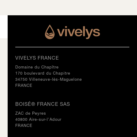
VIVELYS FRANCE
Domaine du Chapître
170 boulevard du Chapitre
34750 Villeneuve-lès-Maguelone
FRANCE
BOISÉ® FRANCE SAS
ZAC de Peyres
40800 Aire-sur-l'Adour
FRANCE